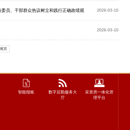
代表委员、干部群众热议树立和践行正确政绩观
2026-03-10
2026-03-10
尾页
智能报账
数字后勤服务大
采资房一体化管
厅
理平台