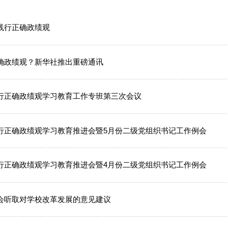
和践行正确政绩观
正确政绩观？新华社推出重磅通讯
践行正确政绩观学习教育工作专班第三次会议
践行正确政绩观学习教育推进会暨5月份二级党组织书记工作例会
践行正确政绩观学习教育推进会暨4月份二级党组织书记工作例会
谈会听取对学校改革发展的意见建议