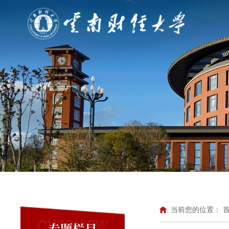
当前您的位置：
OVERVIEW
专题栏目