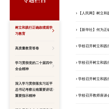
› 【人民网】树立
树立和践行正确政绩观学
› 【新华社】何为
习教育
› 学校召开树立和
高质量教育答卷
› 学校召开树立和
学习贯彻党的二十届四中
全会精神
› 学校召开树立和
深入学习贯彻落实习近平
总书记考察云南重要讲话
› 学校召开教师座
重要指示精神