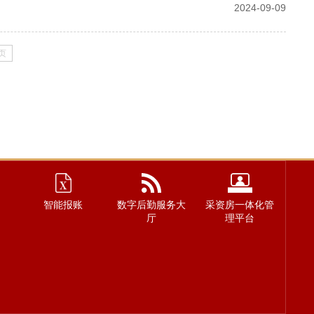
2024-09-09
页
智能报账
数字后勤服务大
采资房一体化管
厅
理平台