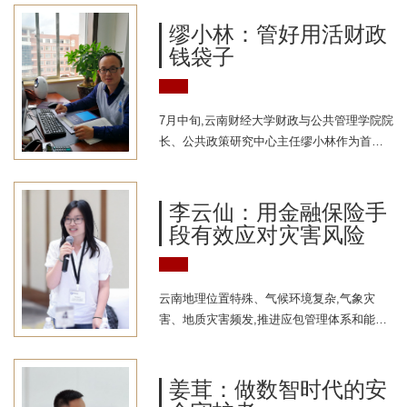
波方法和将人力资本引入经济周期波动理论
研究的学者。其关于工业革命和大分流问题
缪小林：管好用活财政
研究、一致增长理论研究丰富了国内增长理
钱袋子
论领域的研究思路、方法和结果,代表国内最
前沿的研究水平。此外,他有关波动与增长关
联方面的研究、金融经济周期理论的研究代
7月中旬,云南财经大学财政与公共管理学院院
表了国内前沿水平。“经济周期理论是宏观经
长、公共政策研究中心主任缪小林作为首席
济学中的一个重要研究领域,...
专家领衔的增强公共服务均衡性和可及性研
究项目,获得国家社科基金“重大转重点”项目
立项，这一项目的成功立项,将为学校公共管
李云仙：用金融保险手
理学科的发展和博士点申报工作起到夯基垒
段有效应对灾害风险
台、立柱架梁的重要作用。今年,已经是这
位“80后”博导在学校学习工作的第18 个年
头。作为学校公共管理、国家安全学科带头
云南地理位置特殊、气候环境复杂,气象灾
人他长期从事财政与公共管理问题研究,近年
害、地质灾害频发,推进应包管理体系和能力
来围绕地方政府债务风险与财政安全、...
现代化的任务迫在眉睫。在这样的背景下,云
南财经大学金融学院副院长、特聘教授李云
仙主动请缨,依托云南巨灾风险管理研究中心,
姜茸：做数智时代的安
组建了巨灾风险管理研究团队作为团队带头