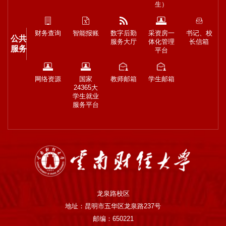
兴趣、提前储备研究人才意义重大。深耕财
生）
务管理领域教育教学 15年的纳超洪,对新时代
财务会计有自己的理解:...
财务查询
智能报账
数字后勤
采资房一
书记、校
公共
服务大厅
体化管理
长信箱
服务
平台
网络资源
国家
教师邮箱
学生邮箱
24365大
学生就业
服务平台
龙泉路校区
地址：昆明市五华区龙泉路237号
邮编：650221