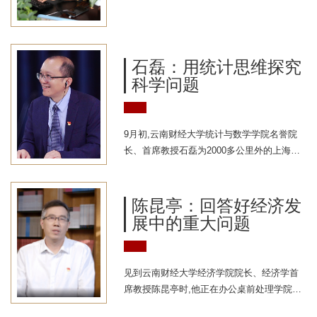
石磊：用统计思维探究
科学问题
9月初,云南财经大学统计与数学学院名誉院
长、首席教授石磊为2000多公里外的上海第
二工业大学数理与统计学院的教师带去了一
场线上的学术报告。石磊以《如何开展统计
交叉科学研究》为题,介绍了自己在统计学与
陈昆亭：回答好经济发
生态学的交叉研究、数据驱动行为决策、实
展中的重大问题
验及方法等方面的最新研究成果,并分享了自
己的研究经历,给在线收听的教师在科研上提
供了新思路和新方法。石磊是云南财经大学
见到云南财经大学经济学院院长、经济学首
引进的首位全职首席教授,挑起了学校统计与
席教授陈昆亭时,他正在办公桌前处理学院的
数学学院建设发展的担子。...
行政工作。他是国内较早使用 RBC方法、滤