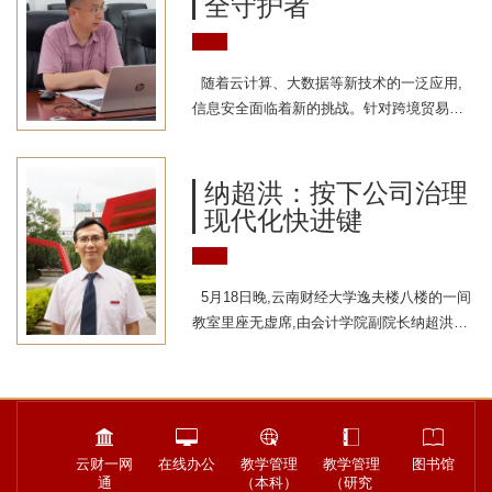
全守护者
人,她带领学院保险系，金融工程系等中青年
骨干教师,聚焦巨灾保险与巨灾风险衍生品、
风险评估与精算定价、自然灾害风险评估等
随着云计算、大数据等新技术的一泛应用,
方向展开研究。“简单来说,巨灾风险管理研究
信息安全面临着新的挑战。针对跨境贸易互
就是运用统计学原理对地震等巨灾风险进行
信难、数据流动风险高等数据安全存在的问
评估和分析,...
题,云南财经大学智能应用研究院副院长、云
南省服务计算重点实验室主任、云南省服务
纳超洪：按下公司治理
计算与数字经济创新团队带头人姜茸教授确
现代化快进键
定了“大数据、云计算、区块链的信息安全与
可信服务”的研究方向并展开研究工作。以姜
茸主持的国家自然科学基金面上项目云服务
5月18日晚,云南财经大学逸夫楼八楼的一间
环境下基于风险和信任评估的医疗健康大数
教室里座无虚席,由会计学院副院长纳超洪教
据资源隐私安全管理、...
授主持的第29期博士论坛如期举行。“这样既
能拓宽学术视野,又能激发创新思维的学术论
坛受到了学生们的喜爱,每两周都会定期举
办。”纳超洪介绍,在会计学院诸如此类的专题
讲座、学术训练营、案例分析比赛还有很
云财一网
在线办公
教学管理
教学管理
图书馆
多。在他看来,这些学术活动对学生培养研究
通
（本科）
（研究