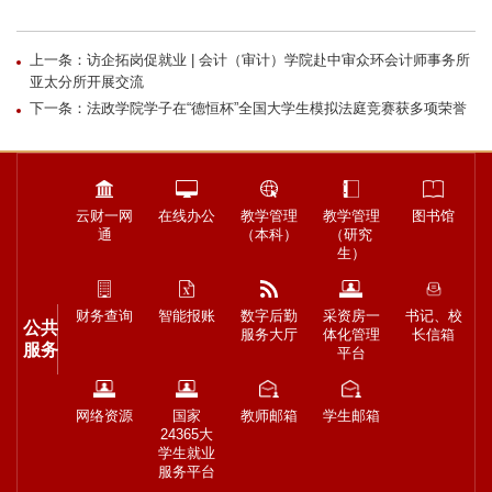
上一条：访企拓岗促就业 | 会计（审计）学院赴中审众环会计师事务所
亚太分所开展交流
下一条：法政学院学子在“德恒杯”全国大学生模拟法庭竞赛获多项荣誉
云财一网
在线办公
教学管理
教学管理
图书馆
通
（本科）
（研究
生）
财务查询
智能报账
数字后勤
采资房一
书记、校
公共
服务大厅
体化管理
长信箱
服务
平台
网络资源
国家
教师邮箱
学生邮箱
24365大
学生就业
服务平台